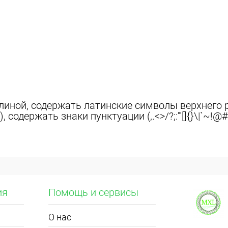
иной, содержать латинские символы верхнего р
 содержать знаки пунктуации (,.<>/?;:'"[]{}\|`~!@#
ия
Помощь и сервисы
О нас