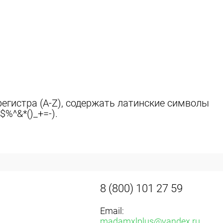
егистра (A-Z), содержать латинские символы
$%^&*()_+=-).
8 (800) 101 27 59
Email:
madamxlplus@yandex.ru