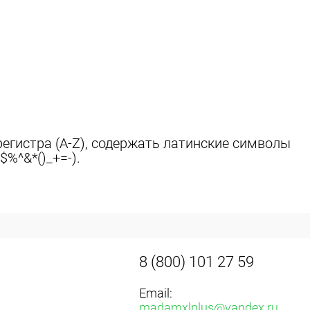
егистра (A-Z), содержать латинские символы
$%^&*()_+=-).
8 (800) 101 27 59
Email:
madamxlplus@yandex.ru