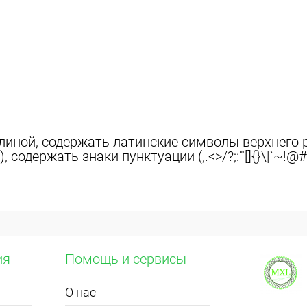
иной, содержать латинские символы верхнего р
 содержать знаки пунктуации (,.<>/?;:'"[]{}\|`~!@#
ия
Помощь и сервисы
О нас