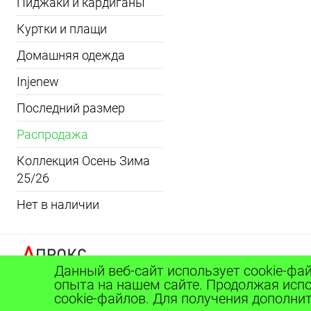
Пиджаки и кардиганы
Куртки и плащи
Домашняя одежда
Injenew
Последний размер
Распродажа
Коллекция Осень Зима
25/26
Нет в наличии
Данный веб-сайт использует cookie-фа
опыта на нашем сайте. Продолжая испо
cookie-файлов. Для получения дополн
ОБРАТНАЯ СВЯЗЬ
8 (800) 101 27 59
madamxlplus@ya