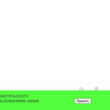
овательского
ользованием нами
Принять
ИЕ
0
ИЗБРАННОЕ
0
КОРЗИНА
0