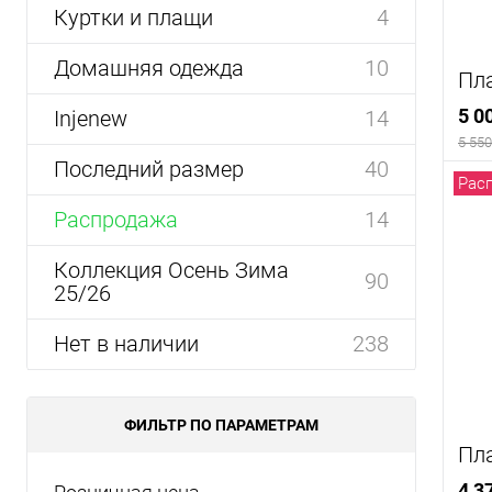
Куртки и плащи
4
Домашняя одежда
10
Пл
5 0
Injenew
14
5 550
Последний размер
40
Рас
Распродажа
14
К
Коллекция Осень Зима
90
кли
25/26
В
Нет в наличии
238
Цв
ФИЛЬТР ПО ПАРАМЕТРАМ
Пл
Ра
4 3