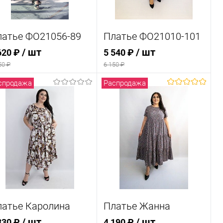
латье ФО21056-89
Платье ФО21010-101
/ шт
/ шт
620 ₽
5 540 ₽
50 ₽
6 150 ₽
спродажа
Распродажа
В корзину
В корзину
Купить в 1
Купить в 1
ик
Сравнение
клик
Сравнение
В избранное
В
В избранное
В
наличии
наличии
вет
Цвет
латье Каролина
Платье Жанна
азмер одежды
Размер одежды
/ шт
/ шт
830 ₽
4 190 ₽