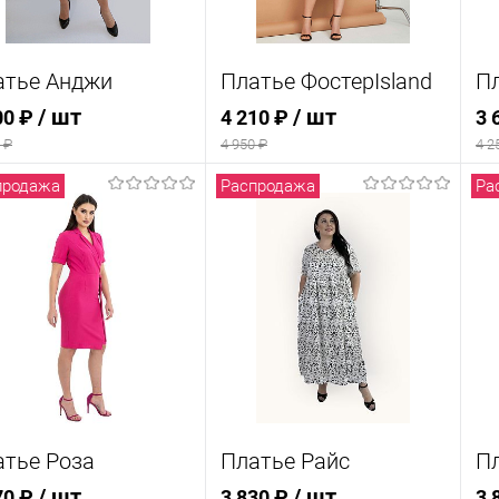
атье Анджи
Платье ФостерIsland
П
/ шт
/ шт
00 ₽
4 210 ₽
3 
 ₽
4 950 ₽
4 2
продажа
Распродажа
Ра
В корзину
В корзину
упить в 1
Купить в 1
к
Сравнение
клик
Сравнение
кл
 избранное
В
В избранное
В
наличии
наличии
ет
Цвет
Ц
атье Роза
Платье Райс
П
Р
змер одежды
Размер одежды
/ шт
/ шт
70 ₽
3 830 ₽
3 