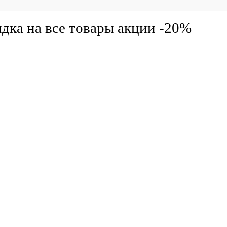
ет
Цвет
дка на все товары акции -20%
змер одежды
Размер одежды
56
60
48
50