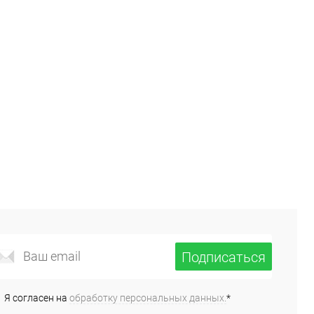
Купить в 1
Купить в 1
ик
Сравнение
клик
Сравнение
В избранное
В
В избранное
В
наличии
наличии
вет
Цвет
азмер одежды
Размер одежды
2
56
58
56
58
60
62
64
Подписаться
Я согласен на
обработку персональных данных.
*