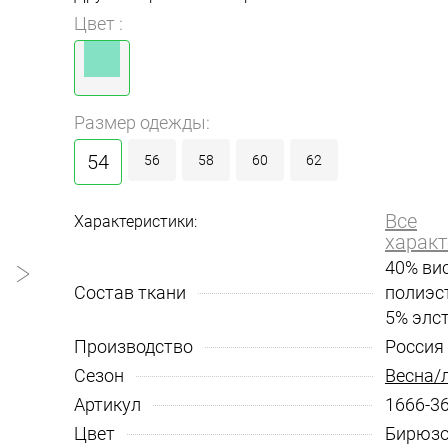
Цвет :
Размер одежды:
54
56
58
60
62
Все
Характеристики:
характ
40% вис
Состав ткани
полиэст
5% элс
Производство
Россия
Сезон
Весна/
Артикул
1666-36
Цвет
Бирюз