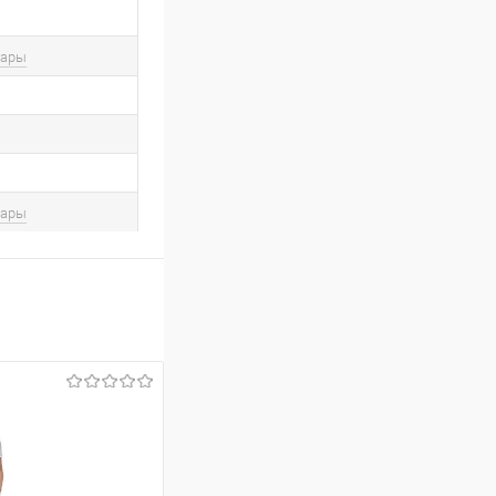
вары
вары