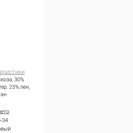
еристики
коза, 30%
ер. 25% лен,
тан
лето
-34
овый