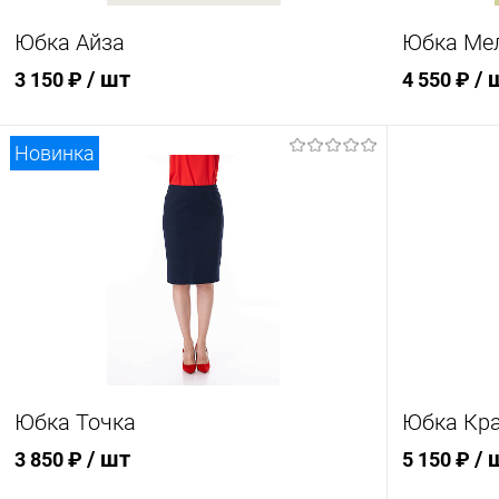
Размер одежды
Размер о
Юбка Айза
Юбка Ме
54
56
56
/ шт
/ 
3 150 ₽
4 550 ₽
Новинка
В корзину
Купить в 1 клик
Сравнение
Купить в
В избранное
В наличии
В избран
Цвет
Цвет
Размер одежды
Размер о
Юбка Точка
Юбка Кра
56
60
62
64
52
/ шт
/ 
3 850 ₽
5 150 ₽