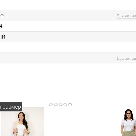
то
Другие то
4
ый
Другие то
й размер