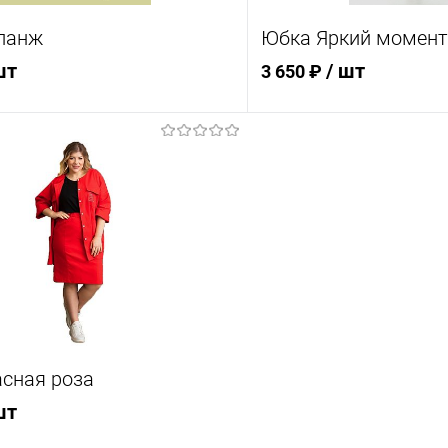
дежды
Размер одежды
ланж
Юбка Яркий момент
48
50
52
шт
/ шт
3 650 ₽
58
60
62
В корзину
В кор
 1 клик
Сравнение
Купить в 1 клик
ное
В наличии
В избранное
Цвет
дежды
Размер одежды
сная роза
58
46
48
50
шт