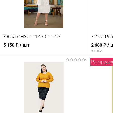
Юбка СН32011430-01-13
Юбка Penc
/ шт
/ 
5 150 ₽
2 680 ₽
3 150 ₽
Распрода
В корзину
Купить в 1 клик
Сравнение
Купить в
В избранное
В наличии
В избран
Цвет
Цвет