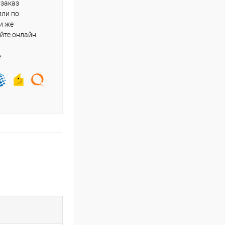
 заказ
или по
и же
йте онлайн.
е