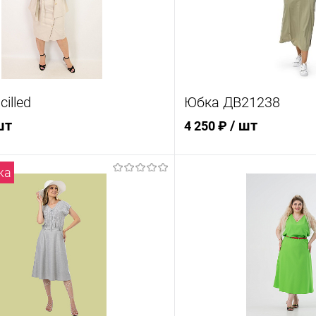
illed
Юбка ДВ21238
шт
/ шт
4 250 ₽
жа
В корзину
В кор
 1 клик
Сравнение
Купить в 1 клик
ное
В наличии
В избранное
Цвет